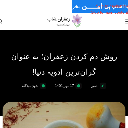
امـــــن
با اسنپ پی
بخر
Skip to navigation
Skip to main content
قـسـطی
سـریــع
روش دم کردن زعفران؛ به عنوان
گران‌ترین ادویه دنیا!
ادمین
17 مهر 1401
بدون دیدگاه