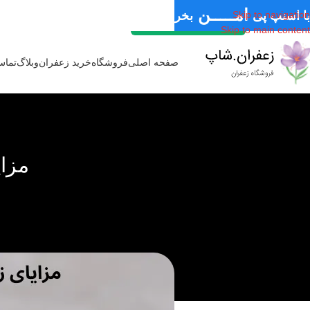
امـــــن
با اسنپ پی
بخر
Skip to navigation
Skip to main content
قـسـطی
صفحه اصلی
فروشگاه
خرید زعفران
وبلاگ
تماس
سـریــع
مزا