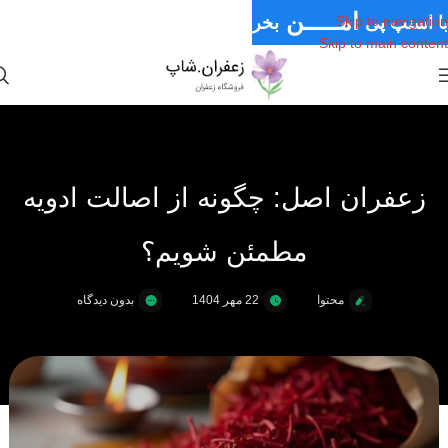
امـــــن
با اسنپ پی
بخر
Skip to navigation
Skip to main content
قـسـطی
سـریــع
زعفران اصل: چگونه از اصالت ادویه
مطمئن شویم؟
محتوا
22 مهر 1404
بدون دیدگاه