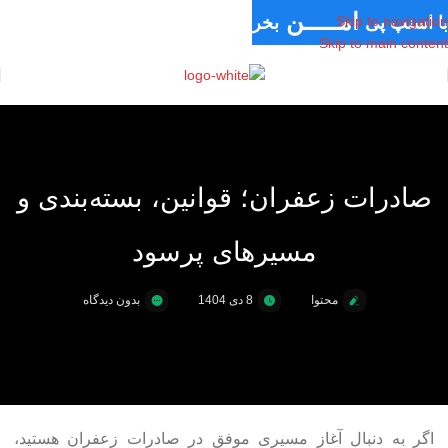
امـــــن
با اسنپ پی
بخر
Skip to navigation
Skip to main content
قـسـطی
سـریــع
صادرات زعفران؛ قوانین، بسته‌بندی و
مسیرهای پرسود
محتوا
8 دی 1404
بدون دیدگاه
اگر به دنبال آغاز مسیری موفق در صادرات زعفران هستید،