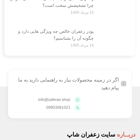
چرا تشخیصش سخت است؟
15 مرداد 1405
پودر زعفران خالص چه ویژگی هایی دارد و
چگونه آن را بشناسیم؟
14 مرداد 1405
اگر در زمینه محصولات نیاز به راهنمایی دارید به ما
پیام دهید
info@zaferan.shop
09903081021
دربــاره
سایت زعفران شاپ