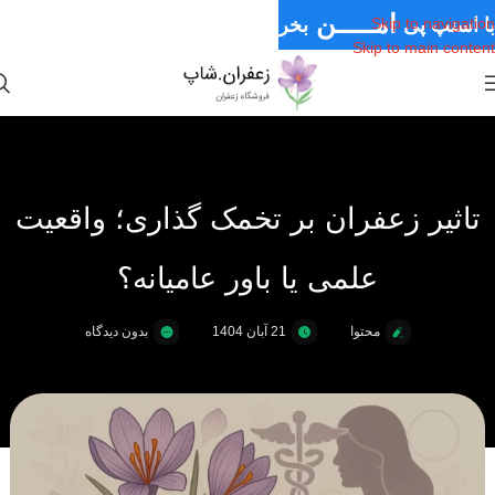
امـــــن
با اسنپ پی
بخر
Skip to navigation
Skip to main content
قـسـطی
سـریــع
تاثیر زعفران بر تخمک گذاری؛ واقعیت
علمی یا باور عامیانه؟
محتوا
21 آبان 1404
بدون دیدگاه