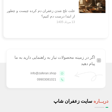
علت تلخ شدن زعفران دم کرده چیست و چطور
از ابتدا درست دم کنیم؟
13 مرداد 1405
اگر در زمینه محصولات نیاز به راهنمایی دارید به ما
پیام دهید
info@zaferan.shop
09903081021
دربــاره
سایت زعفران شاپ