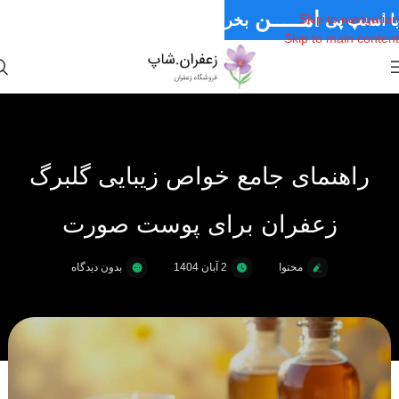
امـــــن
با اسنپ پی
بخر
Skip to navigation
Skip to main content
قـسـطی
سـریــع
راهنمای جامع خواص زیبایی گلبرگ
زعفران برای پوست صورت
محتوا
2 آبان 1404
بدون دیدگاه